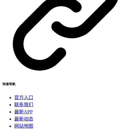
快速导航
官方入口
联系我们
最新APP
最新动态
网站地图