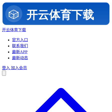
开云体育下载
官方入口
联系我们
最新APP
最新动态
登入
加入会员