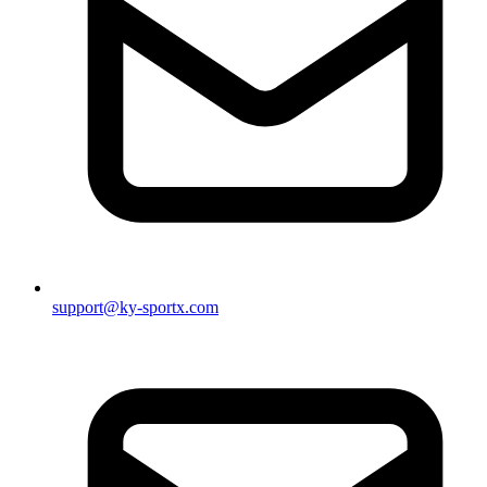
support@ky-sportx.com