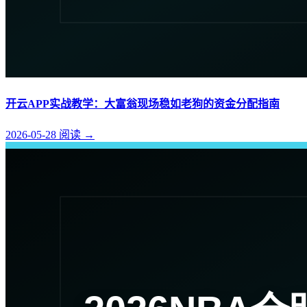
开云APP实战教学：大富翁现场稳如老狗的资金分配指南
2026-05-28
阅读
→