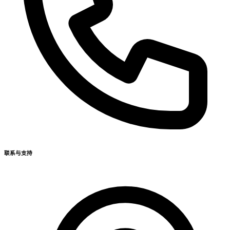
联系与支持