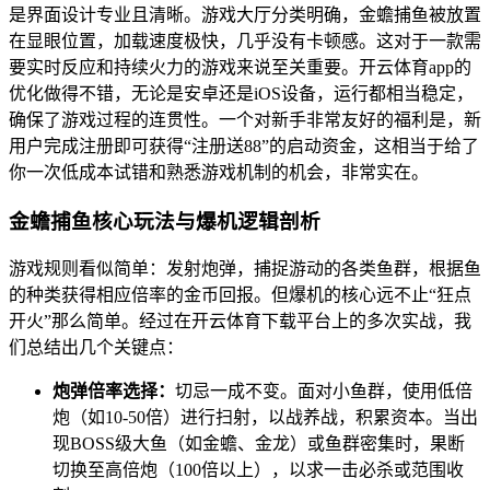
是界面设计专业且清晰。游戏大厅分类明确，金蟾捕鱼被放置
在显眼位置，加载速度极快，几乎没有卡顿感。这对于一款需
要实时反应和持续火力的游戏来说至关重要。开云体育app的
优化做得不错，无论是安卓还是iOS设备，运行都相当稳定，
确保了游戏过程的连贯性。一个对新手非常友好的福利是，新
用户完成注册即可获得“注册送88”的启动资金，这相当于给了
你一次低成本试错和熟悉游戏机制的机会，非常实在。
金蟾捕鱼核心玩法与爆机逻辑剖析
游戏规则看似简单：发射炮弹，捕捉游动的各类鱼群，根据鱼
的种类获得相应倍率的金币回报。但爆机的核心远不止“狂点
开火”那么简单。经过在开云体育下载平台上的多次实战，我
们总结出几个关键点：
炮弹倍率选择：
切忌一成不变。面对小鱼群，使用低倍
炮（如10-50倍）进行扫射，以战养战，积累资本。当出
现BOSS级大鱼（如金蟾、金龙）或鱼群密集时，果断
切换至高倍炮（100倍以上），以求一击必杀或范围收