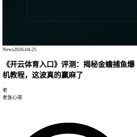
News
2026-04-25
《开云体育入口》评测：揭秘金蟾捕鱼爆
机教程，这波真的赢麻了
老
老张心得