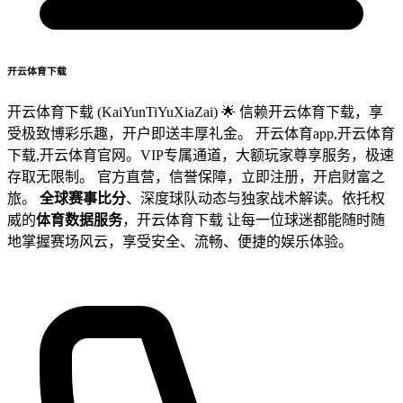
开云体育下载
开云体育下载 (KaiYunTiYuXiaZai) 🌟 信赖开云体育下载，享
受极致博彩乐趣，开户即送丰厚礼金。 开云体育app,开云体育
下载,开云体育官网。VIP专属通道，大额玩家尊享服务，极速
存取无限制。 官方直营，信誉保障，立即注册，开启财富之
旅。
全球赛事比分
、深度球队动态与独家战术解读。依托权
威的
体育数据服务
，开云体育下载 让每一位球迷都能随时随
地掌握赛场风云，享受安全、流畅、便捷的娱乐体验。