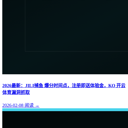
2026最新：JILI捕鱼 爆分时间点，注册即送体验金，KO 开云
体育漏洞抓取
2026-02-08
阅读
→