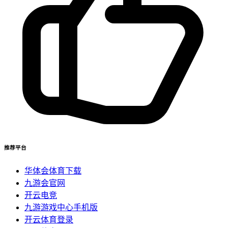
推荐平台
华体会体育下载
九游会官网
开云电竞
九游游戏中心手机版
开云体育登录