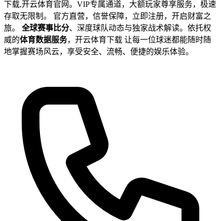
下载,开云体育官网。VIP专属通道，大额玩家尊享服务，极速
存取无限制。 官方直营，信誉保障，立即注册，开启财富之
旅。
全球赛事比分
、深度球队动态与独家战术解读。依托权
威的
体育数据服务
，开云体育下载 让每一位球迷都能随时随
地掌握赛场风云，享受安全、流畅、便捷的娱乐体验。