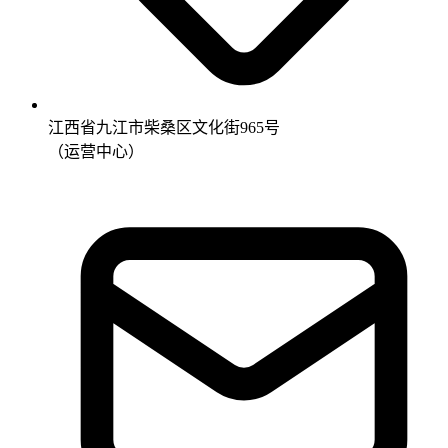
江西省九江市柴桑区文化街965号
（运营中心）