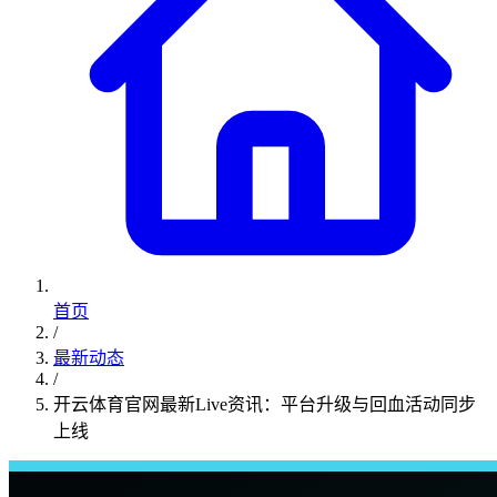
首页
/
最新动态
/
开云体育官网最新Live资讯：平台升级与回血活动同步
上线