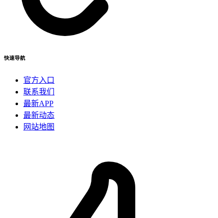
快速导航
官方入口
联系我们
最新APP
最新动态
网站地图