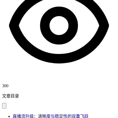
300
文章目录
直播流升级：清晰度与稳定性的双重飞跃