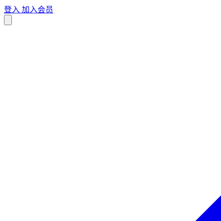
登入
加入会员