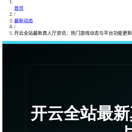
首页
/
最新动态
/
开云全站最新真人厅资讯：热门游戏动态与平台功能更新