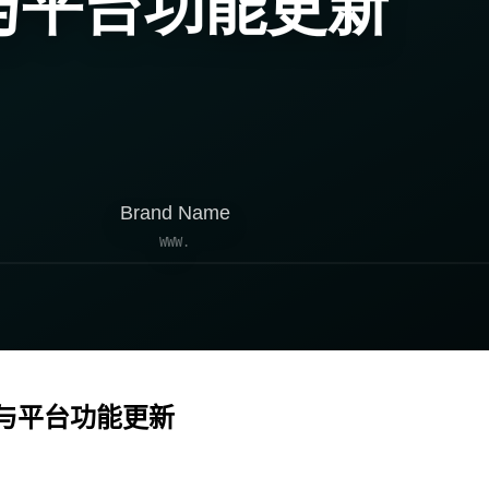
与平台功能更新