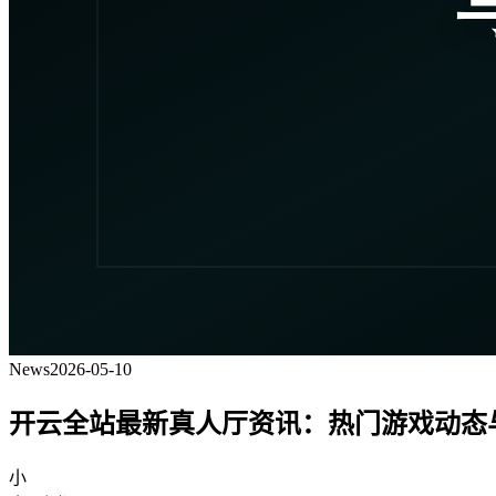
News
2026-05-10
开云全站最新真人厅资讯：热门游戏动态
小