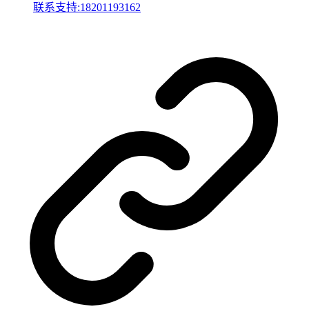
联系支持:18201193162