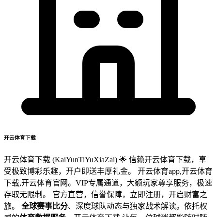
开云体育下载
开云体育下载 (KaiYunTiYuXiaZai) 🌟 信赖开云体育下载，享
受极致博彩乐趣，开户即送丰厚礼金。 开云体育app,开云体育
下载,开云体育官网。VIP专属通道，大额玩家尊享服务，极速
存取无限制。 官方直营，信誉保障，立即注册，开启财富之
旅。
全球赛事比分
、深度球队动态与独家战术解读。依托权