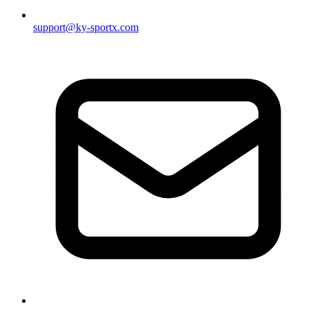
support@ky-sportx.com