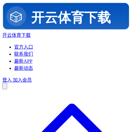
开云体育下载
官方入口
联系我们
最新APP
最新动态
登入
加入会员