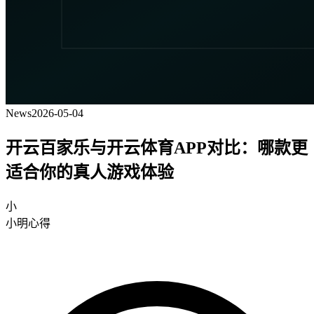
News
2026-05-04
开云百家乐与开云体育APP对比：哪款更
适合你的真人游戏体验
小
小明心得