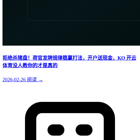
拒绝杀猪盘！荷官发牌规律稳赢打法，开户送现金，KO 开云
体育没人教你的才是真的
2026-02-26
阅读
→