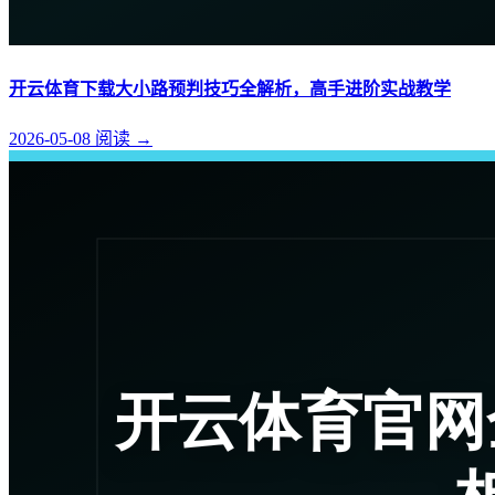
开云体育下载大小路预判技巧全解析，高手进阶实战教学
2026-05-08
阅读
→