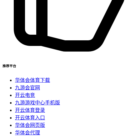
推荐平台
华体会体育下载
九游会官网
开云电竞
九游游戏中心手机版
开云体育登录
开云体育入口
华体会网页版
华体会代理